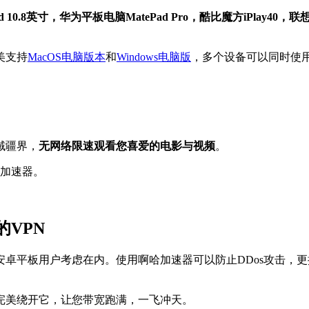
0.8英寸，华为平板电脑MatePad Pro，酷比魔方iPlay40，联想(Le
美支持
MacOS电脑版本
和
Windows电脑版
，多个设备可以同时使
域疆界，
无网络限速观看您喜爱的电影与视频
。
哈加速器。
VPN
卓平板用户考虑在内。使用啊哈加速器可以防止DDos攻击，更换
完美绕开它，让您带宽跑满，一飞冲天。