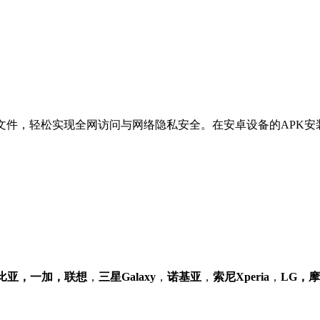
。
文件，轻松实现全网访问与网络隐私安全。在安卓设备的APK
努比亚，一加，联想
，
三星Galaxy
，
诺基亚
，
索尼
Xperia
，
LG，